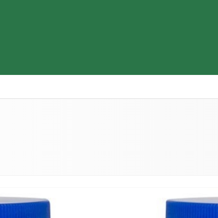
Thiết bị y tế
Sữa & Thực phẩm cao cấp
Tìm hiểu b