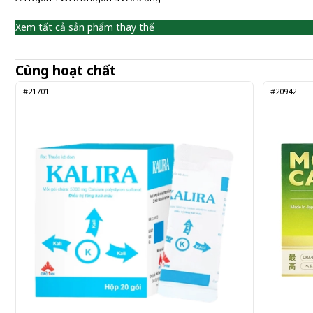
Xem tất cả sản phẩm thay thế
Cùng hoạt chất
#21701
#20942