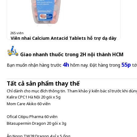
265 viên
Viên nhai Calcium Antacid Tablets hỗ trợ dạ dày
Giao nhanh thuốc trong 2H nội thành HCM
Gửi đơn thuốc
4h
55p
Bạn muốn nhận hàng trước
hôm nay. Đặt hàng trong
tớ
Tất cả sản phẩm thay thế
Chỉ dành cho mục đích thông tin. Tham khảo ý kiến bác sĩ trước khi dùng
Kalira CPC1 Hà Nội 20 gói x 5g
Mom Care Akiko 60 viên
Ofical Citipu Pharma 60 viên
Bitasupermin Dragon 20 gói x 3g
Ăn Ngon TW28 Dragon 4 vỉ x 5 ống