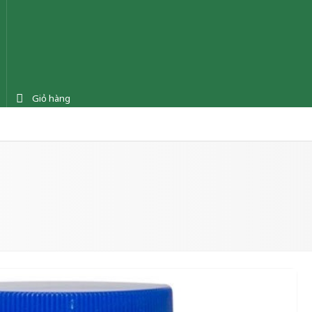
Giỏ hàng
ệnh
Tin tức