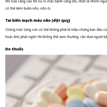
Khi tuổi càng cao thì rủi ro mắc bệnh càng lớn, nhất là nhóm ngư
có thể kèm buồn nôn, nôn ói.
Tai biến mạch máu não (đột quỵ)
Chóng mặt từng cơn có thể không phải là triệu chứng ban đầu của
hoặc khó phát ngôn thì không thể xem thường, cần đưa người bệ
Do thuốc