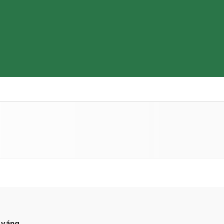
Thiết bị y tế
Sữa & Thực phẩm cao cấp
Tìm hiểu b
 váng