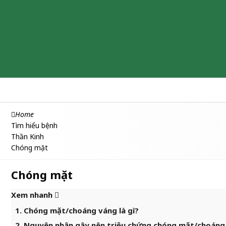
Chăm sóc & Làm đẹp
Thuốc
Thực phẩm chức năng
Home
Tìm hiểu bệnh
Thần Kinh
Chóng mặt
Chóng mặt
Xem nhanh
1. Chóng mặt/choáng váng là gì?
2. Nguyên nhân gây nên triệu chứng chóng mặt/choáng