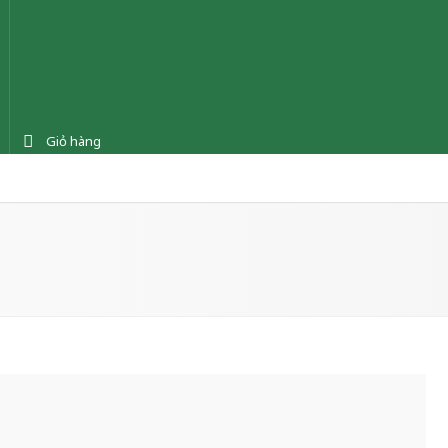
Giỏ hàng
ệnh
Tin tức