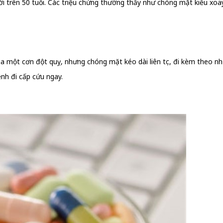
ời trên 50 tuổi. Các triệu chứng thường thấy như chóng mặt kiểu xoay
 một cơn đột quỵ, nhưng chóng mặt kéo dài liên tục, đi kèm theo nh
nh đi cấp cứu ngay.