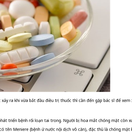
ảy ra khi vừa bắt đầu điều trị thuốc thì cần đến gặp bác sĩ để xem xé
át triển bệnh rối loạn tai trong. Người bị hoa mắt chóng mặt còn xuấ
 có tên Meniere (bệnh ứ nước nội dịch vô căn), đặc thù là chóng mặt 