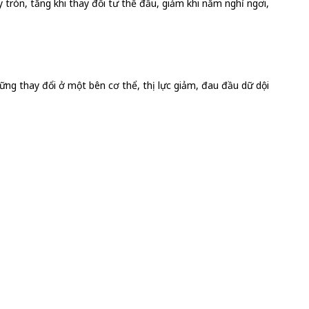
 tròn, tăng khi thay đổi tư thế đầu, giảm khi nằm nghỉ ngơi,
ững thay đổi ở một bên cơ thể, thị lực giảm, đau đầu dữ dội