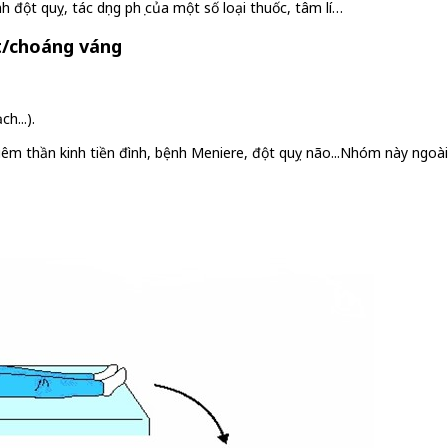
 đột quỵ, tác dụng phụ của một số loại thuốc, tâm lí…
t/choáng váng
h...).
viêm thần kinh tiền đình, bệnh Meniere, đột quỵ não...Nhóm này ngoà