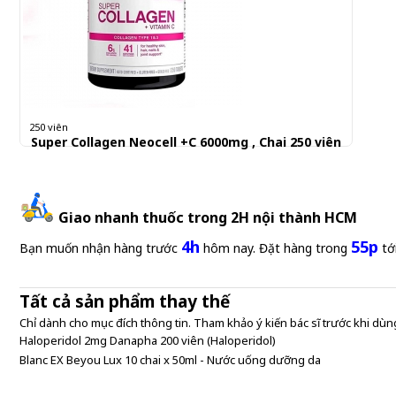
250 viên
Super Collagen Neocell +C 6000mg , Chai 250 viên
450.000 đ
1,800 đ/Viên
Giao nhanh thuốc trong 2H nội thành HCM
4h
55p
Bạn muốn nhận hàng trước
hôm nay. Đặt hàng trong
tớ
Tất cả sản phẩm thay thế
Chỉ dành cho mục đích thông tin. Tham khảo ý kiến bác sĩ trước khi dùng
Haloperidol 2mg Danapha 200 viên (Haloperidol)
Blanc EX Beyou Lux 10 chai x 50ml - Nước uống dưỡng da