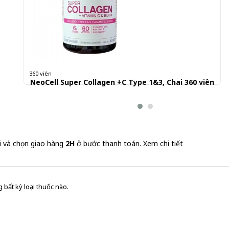
360 viên
NeoCell Super Collagen +C Type 1&3, Chai 360 viên
639.000 đ
1,775 đ/Viên
i và chọn giao hàng
2H
ở bước thanh toán.
Xem chi tiết
 bất kỳ loại thuốc nào.