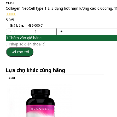
#1344
Collagen NeoCell type 1 & 3 dạng bột hàm lượng cao 6.600mg, 
5.0/5
Giá bán:
439,000 đ
-
+
Thêm vào giỏ hàng
Gọi cho tôi
Lựa chọn khác cùng hãng
#201