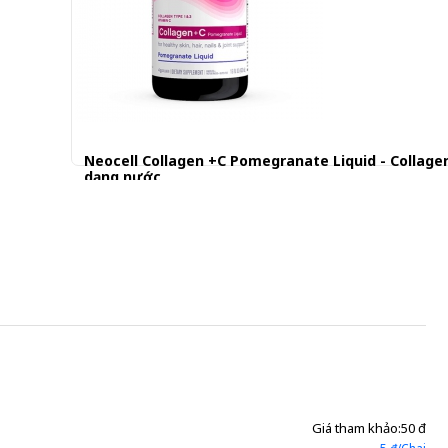
Neocell Collagen +C Pomegranate Liquid - Collagen
dạng nước
600.000 đ
Giá tham khảo:
50 đ