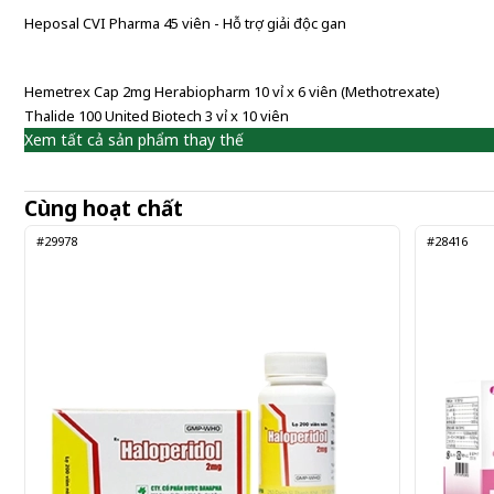
Heposal CVI Pharma 45 viên - Hỗ trợ giải độc gan
Hemetrex Cap 2mg Herabiopharm 10 vỉ x 6 viên (Methotrexate)
Thalide 100 United Biotech 3 vỉ x 10 viên
Xem tất cả sản phẩm thay thế
Cùng hoạt chất
#29978
#28416