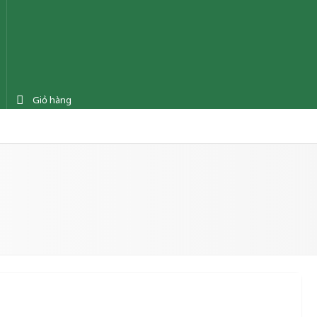
Giỏ hàng
ệnh
Tin tức