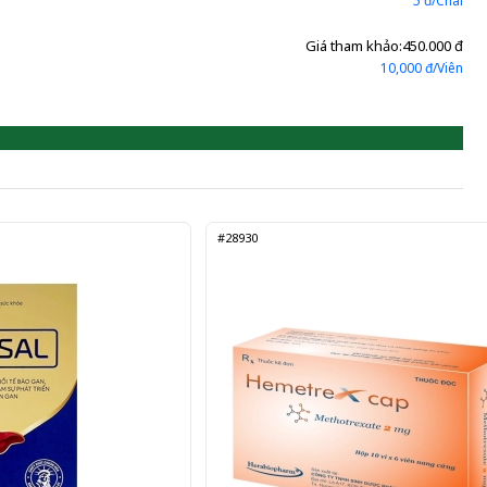
5 đ/Chai
Giá tham khảo:
450.000 đ
10,000 đ/Viên
#28930