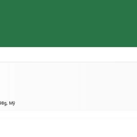
Thiết bị y tế
Sữa & Thực phẩm cao cấp
Tìm hiểu b
198g, Mỹ