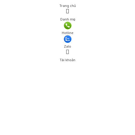
Trang chủ
Danh mục
Giá: 585,000 đ
Hotline
Thêm vào giỏ hàng
Zalo
Tài khoản
0
Tài khoản