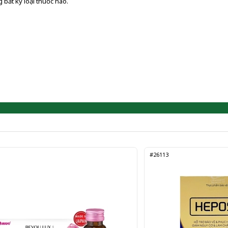
 bất kỳ loại thuốc nào.
#26113