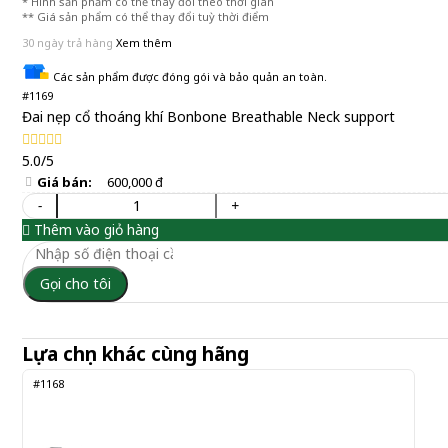
* Hình sản phẩm có thể thay đổi theo thời gian
** Giá sản phẩm có thể thay đổi tuỳ thời điểm
30 ngày trả hàng
Xem thêm
Các sản phẩm được đóng gói và bảo quản an toàn.
#1169
Đai nẹp cổ thoáng khí Bonbone Breathable Neck support
5.0/5
Giá bán:
600,000 đ
-
+
Thêm vào giỏ hàng
Gọi cho tôi
Lựa chọn khác cùng hãng
#1168