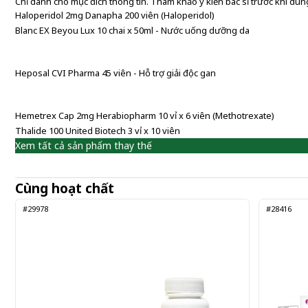
Chỉ dành cho mục đích thông tin. Tham khảo ý kiến bác sĩ trước khi dùng
Haloperidol 2mg Danapha 200 viên (Haloperidol)
Blanc EX Beyou Lux 10 chai x 50ml - Nước uống dưỡng da
Heposal CVI Pharma 45 viên - Hỗ trợ giải độc gan
Hemetrex Cap 2mg Herabiopharm 10 vỉ x 6 viên (Methotrexate)
Thalide 100 United Biotech 3 vỉ x 10 viên
Xem tất cả sản phẩm thay thế
Cùng hoạt chất
#29978
#28416