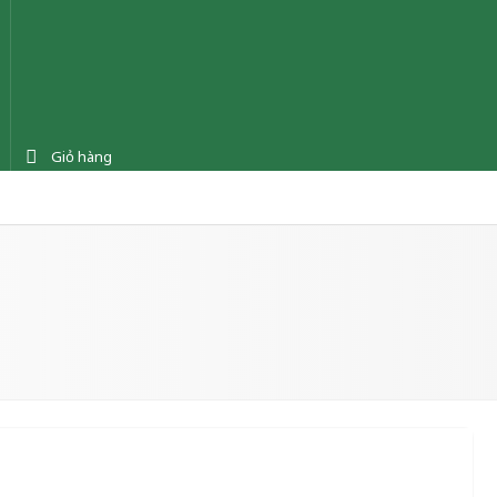
Giỏ hàng
ệnh
Tin tức