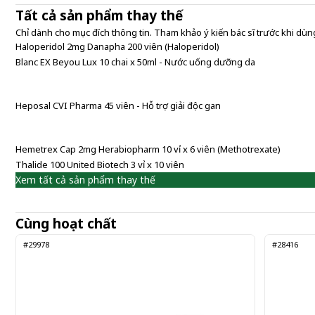
Tất cả sản phẩm thay thế
Chỉ dành cho mục đích thông tin. Tham khảo ý kiến bác sĩ trước khi dùng
Haloperidol 2mg Danapha 200 viên (Haloperidol)
Blanc EX Beyou Lux 10 chai x 50ml - Nước uống dưỡng da
Heposal CVI Pharma 45 viên - Hỗ trợ giải độc gan
Hemetrex Cap 2mg Herabiopharm 10 vỉ x 6 viên (Methotrexate)
Thalide 100 United Biotech 3 vỉ x 10 viên
Xem tất cả sản phẩm thay thế
Cùng hoạt chất
#29978
#28416