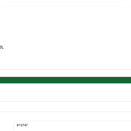
dL
#19747