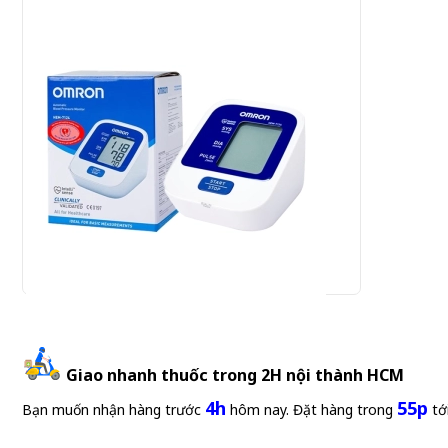
Omron HEM-7124 - Máy đo huyết áp bắp tay
Giao nhanh thuốc trong 2H nội thành HCM
920.000 đ
4h
55p
920,000 đ/Cái
Bạn muốn nhận hàng trước
hôm nay. Đặt hàng trong
tớ