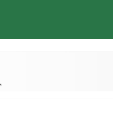
Thiết bị y tế
Sữa & Thực phẩm cao cấp
Tìm hiểu b
dL