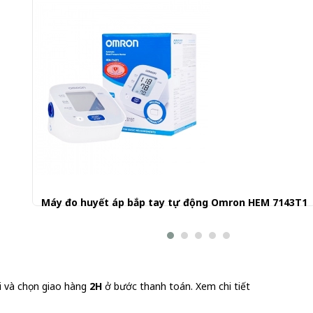
Máy đo huyết áp bắp tay tự động Omron HEM 7143T1
1.240.000 đ
i và chọn giao hàng
2H
ở bước thanh toán.
Xem chi tiết