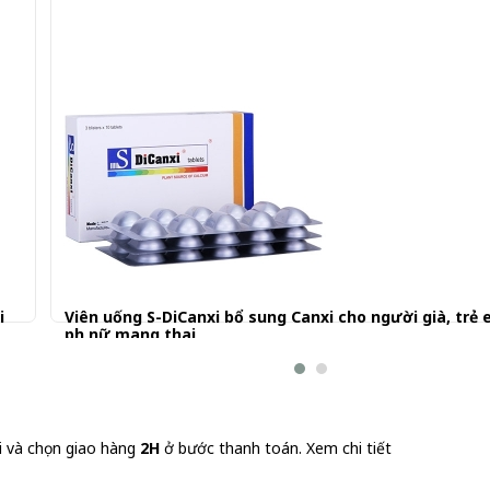
i
Viên uống S-DiCanxi bổ sung Canxi cho người già, trẻ
phụ nữ mang thai
155.000 đ
i và chọn giao hàng
2H
ở bước thanh toán.
Xem chi tiết