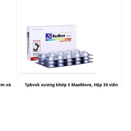
 em và
Tpbvsk xương khớp S MaxMove, Hộp 30 viên
310.000 đ