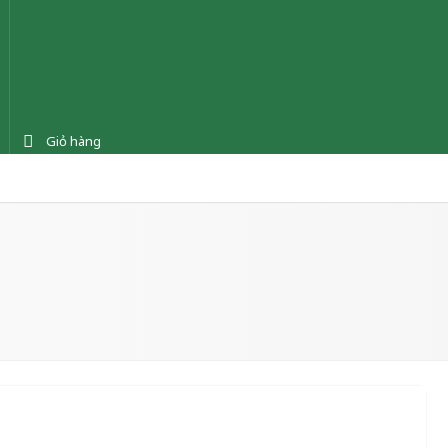
Giỏ hàng
ệnh
Tin tức