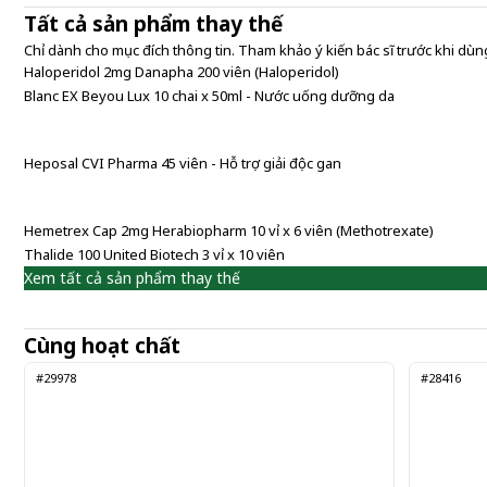
Tất cả sản phẩm thay thế
Chỉ dành cho mục đích thông tin. Tham khảo ý kiến bác sĩ trước khi dùng
Haloperidol 2mg Danapha 200 viên (Haloperidol)
Blanc EX Beyou Lux 10 chai x 50ml - Nước uống dưỡng da
Heposal CVI Pharma 45 viên - Hỗ trợ giải độc gan
Hemetrex Cap 2mg Herabiopharm 10 vỉ x 6 viên (Methotrexate)
Thalide 100 United Biotech 3 vỉ x 10 viên
Xem tất cả sản phẩm thay thế
Cùng hoạt chất
#29978
#28416