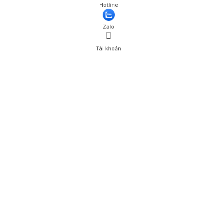
Giá: 150,000 đ
Hotline
Thêm vào giỏ hàng
Zalo
Tài khoản
0
Tài khoản