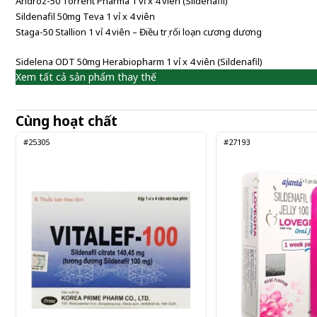
Androz-50 Torrent Pharma 1 vỉ x 4 viên (Sildenafil)
Sildenafil 50mg Teva 1 vỉ x 4 viên
Staga-50 Stallion 1 vỉ 4 viên – Điều trị rối loạn cương dương
Sidelena ODT 50mg Herabiopharm 1 vỉ x 4 viên (Sildenafil)
Xem tất cả sản phẩm thay thế
Cùng hoạt chất
#25305
#27193