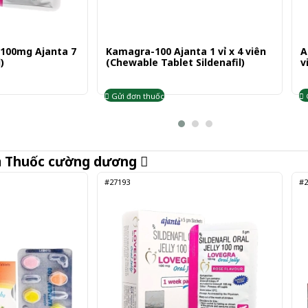
y 100mg Ajanta 7
Kamagra-100 Ajanta 1 vỉ x 4 viên
A
)
(Chewable Tablet Sildenafil)
v
Gửi đơn thuốc
m
Thuốc cường dương
#27193
#2