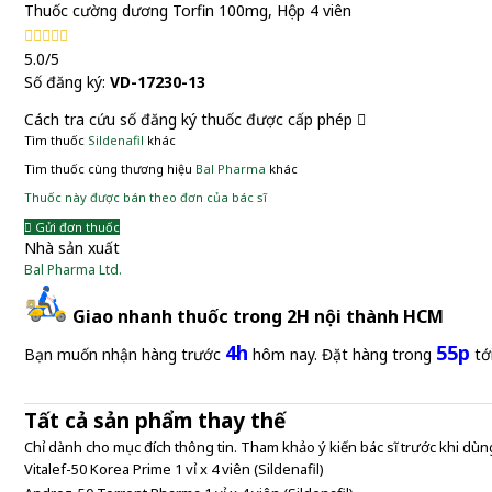
Thuốc cường dương Torfin 100mg, Hộp 4 viên
5.0/5
Số đăng ký:
VD-17230-13
Cách tra cứu số đăng ký thuốc được cấp phép
Tìm thuốc
Sildenafil
khác
Tìm thuốc cùng thương hiệu
Bal Pharma
khác
Thuốc này được bán theo đơn của bác sĩ
Gửi đơn thuốc
Nhà sản xuất
Bal Pharma Ltd.
Giao nhanh thuốc trong 2H nội thành HCM
4h
55p
Bạn muốn nhận hàng trước
hôm nay. Đặt hàng trong
tớ
Tất cả sản phẩm thay thế
Chỉ dành cho mục đích thông tin. Tham khảo ý kiến bác sĩ trước khi dùng
Vitalef-50 Korea Prime 1 vỉ x 4 viên (Sildenafil)