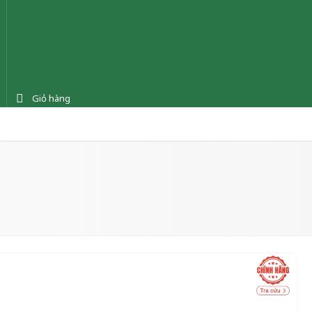
Giỏ hàng
ệnh
Tin tức