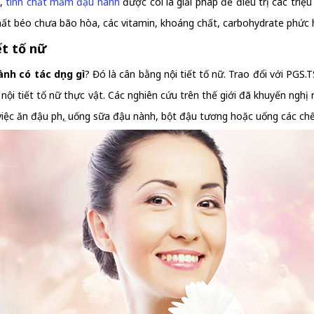
n,
tinh chất mầm đậu nành
được coi là giải pháp để điều trị các tri
hất béo chưa bão hòa, các vitamin, khoáng chất, carbohydrate phức 
ết tố nữ
h có tác dụng gì
? Đó là cân bằng nội tiết tố nữ. Trao đổi với PG
nội tiết tố nữ thực vật. Các nghiên cứu trên thế giới đã khuyến nghị
việc ăn đậu phụ, uống sữa đậu nành, bột đậu tương hoặc uống các c