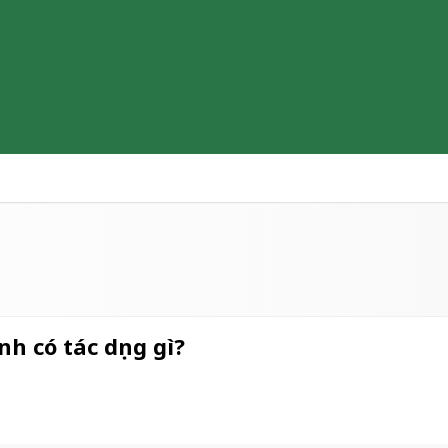
Thiết bị y tế
Sữa & Thực phẩm cao cấp
Tìm hiểu b
 có tác dụng gì?