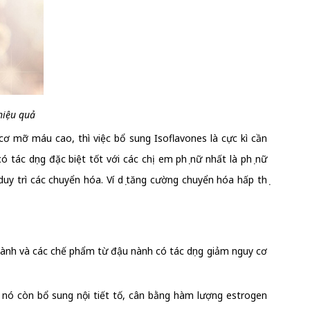
 hiệu quả
ơ mỡ máu cao, thì việc bổ sung Isoflavones là cực kì cần
tác dụng đặc biệt tốt với các chị em phụ nữ nhất là phụ nữ
uy trì các chuyển hóa. Ví dụ tăng cường chuyển hóa hấp thụ
nành và các chế phẩm từ đậu nành có tác dụng giảm nguy cơ
 nó còn bổ sung nội tiết tố, cân bằng hàm lượng estrogen