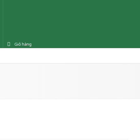
Giỏ hàng
ệnh
Tin tức