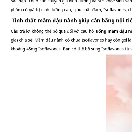
sắc đẹp. Theo các chuyên gia dinh dưỡng và sức khỏe sinh sả
phẩm có giá trị dinh dưỡng cao, giàu chất đạm, Isoflavones, c
Tinh chất mầm đậu nành giúp cân bằng nội ti
Câu trả lời không thể bỏ qua đối với câu hỏi
uống mầm đậu nàn
gia) chia sẽ: Mầm đậu nành có chứa Isoflavones hay còn gọi là 
khoảng 45mg Isoflavones. Bạn có thể bổ sung Isoflavones từ 