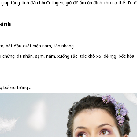
iúp tăng tính đàn hồi Collagen, giữ độ ẩm ổn định cho cơ thể. Từ đ
nành
ạm, bắt đầu xuất hiện nám, tàn nhang
ệu chứng: da nhăn, sạm, nám, xuống sắc, tóc khô xơ, dễ rụng, bốc hỏa
nang buồng trứng…