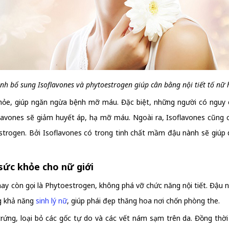
h bổ sung Isoflavones và phytoestrogen giúp cân bằng nội tiết tố nữ
hỏe, giúp ngăn ngừa bệnh mỡ máu. Đặc biệt, những người có nguy c
avones sẽ giảm huyết áp, hạ mỡ máu. Ngoài ra, Isoflavones cũng có 
 estrogen. Bởi Isoflavones có trong tinh chất mầm đậu nành sẽ giúp d
sức khỏe cho nữ giới
ay còn gọi là Phytoestrogen, không phá vỡ chức năng nội tiết. Đậu 
g khả năng
sinh lý nữ
, giúp phái đẹp thăng hoa nơi chốn phòng the.
ứng, loại bỏ các gốc tự do và các vết nám sạm trên da. Đồng thời