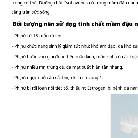
trong cơ thể. Dưỡng chất Isoflavones có trong mầm đậu nành g
căng tràn sức sống.
Đối tượng nên sử dụng tinh chất mầm đậu 
- Phụ nữ từ 18 tuổi trở lên
- Phụ nữ chức năng sinh lý giảm sút như: khô âm đạo, da khô s
- Phụ nữ bước vào giai đoạn tiền mãn kinh, mãn kinh có các tri
- Phụ nữ nhiều mụn trứng cá, da mặt xuất hiện tàn nhang.
- Phụ nữ ngực nhỏ cần cải thiện kích cỡ vòng 1.
- Phụ nữ bị rối loạn nội tiết tố, thiếu hụt Estrogen, bị bệnh đa 