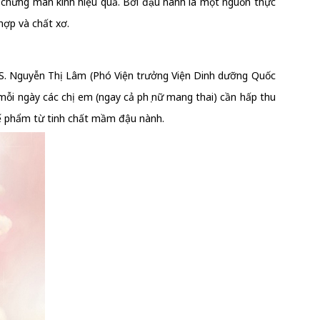
ệu chứng mãn kinh hiệu quả. Bởi đậu nành là một nguồn thực
hợp và chất xơ.
S.TS. Nguyễn Thị Lâm (Phó Viện trưởng Viện Dinh dưỡng Quốc
 mỗi ngày các chị em (ngay cả phụ nữ mang thai) cần hấp thu
hế phẩm từ tinh chất mầm đậu nành.