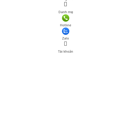
Danh mục
Giá: 279,000 đ
Hotline
Thêm vào giỏ hàng
Zalo
Tài khoản
0
Tài khoản