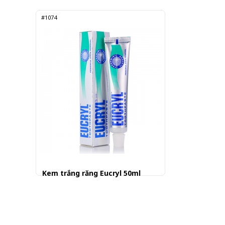
#1074
Kem trắng răng Eucryl 50ml
109.001 đ