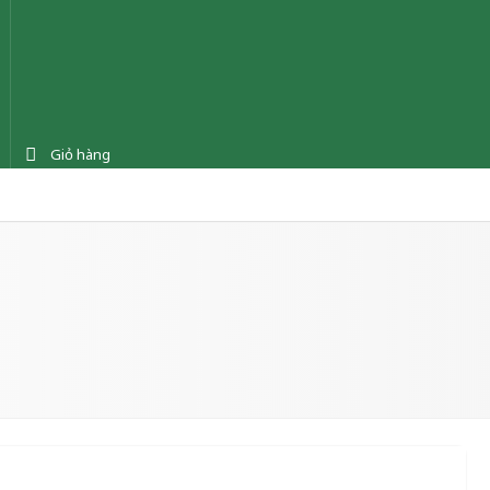
Giỏ hàng
ệnh
Tin tức