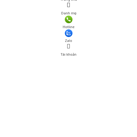
Danh mục
Giá: 300,000 đ
Hotline
Thêm vào giỏ hàng
Zalo
Tài khoản
0
Tài khoản