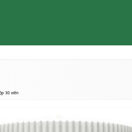
Thiết bị y tế
Sữa & Thực phẩm cao cấp
Tìm hiểu b
ộp 30 viên