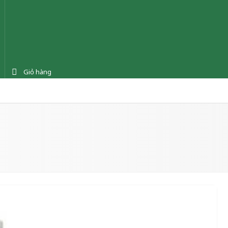
Giỏ hàng
ệnh
Tin tức