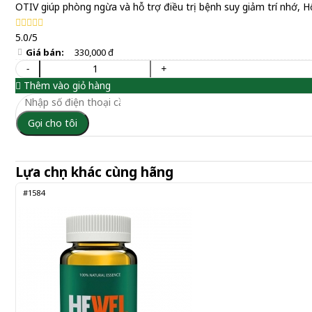
OTIV giúp phòng ngừa và hỗ trợ điều trị bệnh suy giảm trí nhớ, H
5.0/5
Giá bán:
330,000 đ
-
+
Thêm vào giỏ hàng
Gọi cho tôi
Lựa chọn khác cùng hãng
#1584