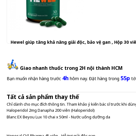
Hewel giúp tăng khả năng giải độc, bảo vệ gan , Hộp 30 vi
240.000 đ
Giao nhanh thuốc trong 2H nội thành HCM
4h
55p
Bạn muốn nhận hàng trước
hôm nay. Đặt hàng trong
tớ
Tất cả sản phẩm thay thế
Chỉ dành cho mục đích thông tin. Tham khảo ý kiến bác sĩ trước khi dùng
Haloperidol 2mg Danapha 200 viên (Haloperidol)
Blanc EX Beyou Lux 10 chai x 50ml - Nước uống dưỡng da
Heposal CVI Pharma 45 viên - Hỗ trợ giải độc gan