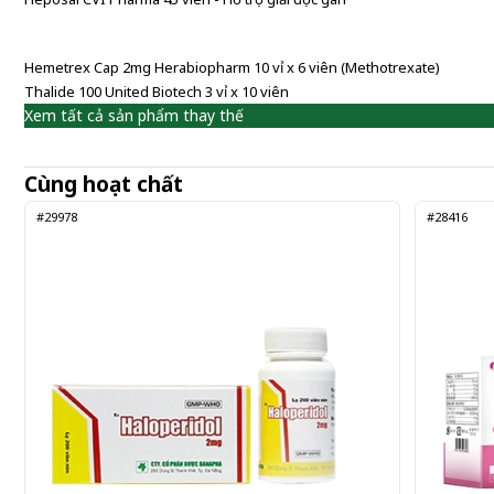
Hemetrex Cap 2mg Herabiopharm 10 vỉ x 6 viên (Methotrexate)
Thalide 100 United Biotech 3 vỉ x 10 viên
Xem tất cả sản phẩm thay thế
Cùng hoạt chất
#29978
#28416