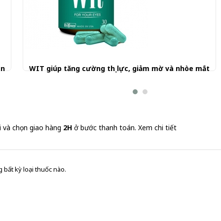
ên
WIT giúp tăng cường thị lực, giảm mờ và nhòe mắt
330.000 đ
i và chọn giao hàng
2H
ở bước thanh toán.
Xem chi tiết
 bất kỳ loại thuốc nào.