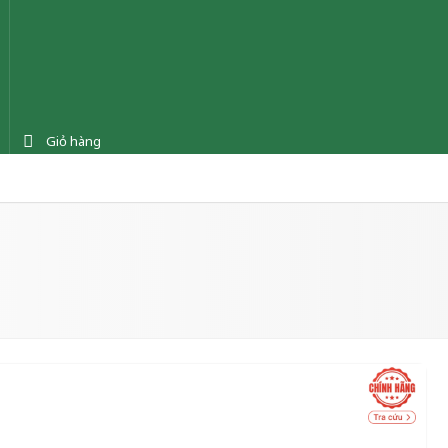
Giỏ hàng
ệnh
Tin tức