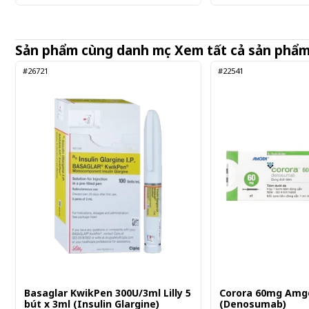
Sản phẩm cùng danh mục
Xem tất cả sản phẩ
#26721
#22541
Basaglar KwikPen 300U/3ml Lilly 5
Corora 60mg Amg
bút x 3ml (Insulin Glargine)
(Denosumab)