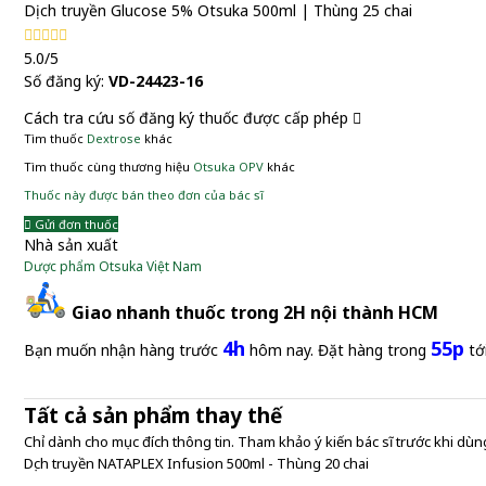
Dịch truyền Glucose 5% Otsuka 500ml | Thùng 25 chai
5.0/5
Số đăng ký:
VD-24423-16
Cách tra cứu số đăng ký thuốc được cấp phép
Tìm thuốc
Dextrose
khác
Tìm thuốc cùng thương hiệu
Otsuka OPV
khác
Thuốc này được bán theo đơn của bác sĩ
Gửi đơn thuốc
Nhà sản xuất
Dược phẩm Otsuka Việt Nam
Giao nhanh thuốc trong 2H nội thành HCM
4h
55p
Bạn muốn nhận hàng trước
hôm nay. Đặt hàng trong
tớ
Tất cả sản phẩm thay thế
Chỉ dành cho mục đích thông tin. Tham khảo ý kiến bác sĩ trước khi dùng
Dịch truyền NATAPLEX Infusion 500ml - Thùng 20 chai