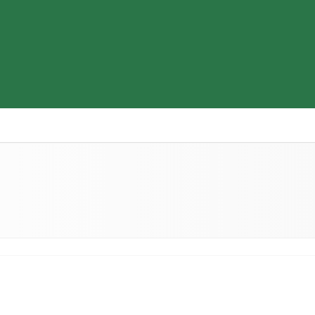
Thiết bị y tế
Sữa & Thực phẩm cao cấp
Tìm hiểu b