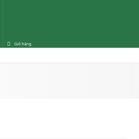
Giỏ hàng
ệnh
Tin tức