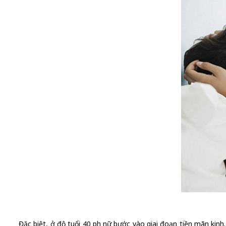
Đặc biệt, ở độ tuổi 40 phụ nữ bước vào giai đoạn tiền mãn kinh