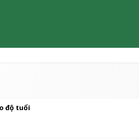
Thiết bị y tế
Sữa & Thực phẩm cao cấp
Tìm hiểu b
o độ tuổi