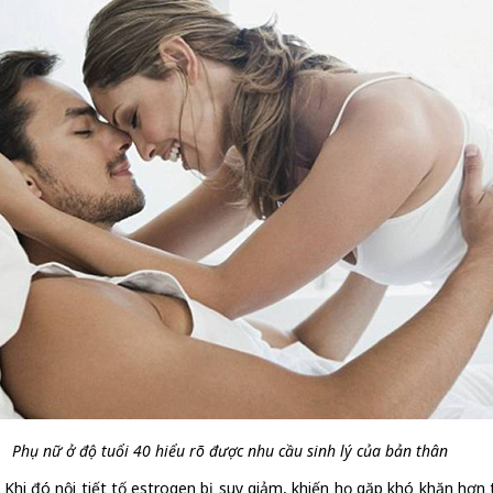
Phụ nữ ở độ tuổi 40 hiểu rõ được nhu cầu sinh lý của bản thân
. Khi đó nội tiết tố estrogen bị suy giảm, khiến họ gặp khó khăn hơn