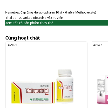
Hemetrex Cap 2mg Herabiopharm 10 vỉ x 6 viên (Methotrexate)
Thalide 100 United Biotech 3 vỉ x 10 viên
Xem tất cả sản phẩm thay thế
Cùng hoạt chất
#29978
#28416