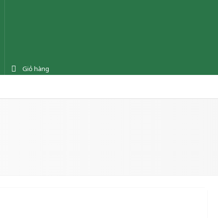
Giỏ hàng
ệnh
Tin tức