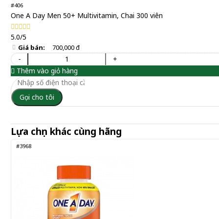
#406
One A Day Men 50+ Multivitamin, Chai 300 viên
5.0/5
Giá bán:
700,000 đ
-
+
Thêm vào giỏ hàng
Gọi cho tôi
Lựa chọn khác cùng hãng
#3968