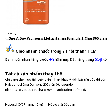
300 viên
One A Day Women s Multivitamin Formula | Chai 300 viên
600.000 đ
Giao nhanh thuốc trong 2H nội thành HCM
2,000 đ/Viên
4h
55p
Bạn muốn nhận hàng trước
hôm nay. Đặt hàng trong
tớ
Tất cả sản phẩm thay thế
Chỉ dành cho mục đích thông tin. Tham khảo ý kiến bác sĩ trước khi dùng
Haloperidol 2mg Danapha 200 viên (Haloperidol)
Blanc EX Beyou Lux 10 chai x 50ml - Nước uống dưỡng da
Heposal CVI Pharma 45 viên - Hỗ trợ giải độc gan