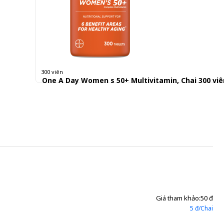
300 viên
One A Day Women s 50+ Multivitamin, Chai 300 viê
700.000 đ
2,333 đ/Viên
Giá tham khảo:
50 đ
5 đ/Chai