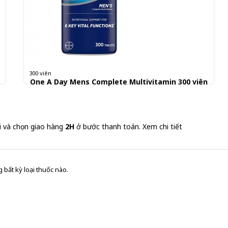
300 viên
One A Day Mens Complete Multivitamin 300 viên
600.000 đ
2,000 đ/Viên
i và chọn giao hàng
2H
ở bước thanh toán.
Xem chi tiết
 bất kỳ loại thuốc nào.