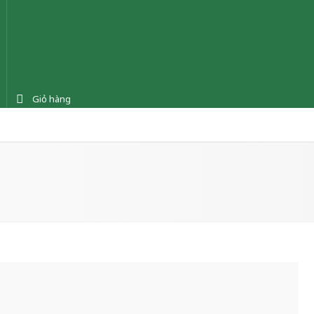
Giỏ hàng
ệnh
Tin tức