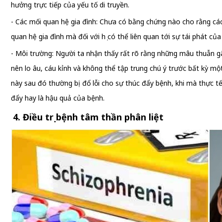
hưởng trực tiếp của yếu tố di truyền.
- Các mối quan hệ gia đình: Chưa có bằng chứng nào cho rằng các
quan hệ gia đình mà đối với họ có thể liên quan tới sự tái phát của
- Môi trường: Người ta nhận thấy rất rõ rằng những mâu thuẫn g
nên lo âu, cáu kỉnh và không thể tập trung chú ý trước bất kỳ một
này sau đó thường bị đổ lỗi cho sự thúc đẩy bệnh, khi mà thực tế
đẩy hay là hậu quả của bệnh.
4. Điều trị bệnh tâm thần phân liệt