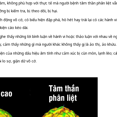
ầm, không phù hợp với thực tế mà người bệnh tâm thần phân liệt vẫn 
 bị kiểm tra, bị theo dõi, bị hại.
kích động vô cớ, có biểu hiện đập phá, hò hét hay trái lại có các hành 
kiện cáo kéo dài.
he thấy những lời bình luận về hành vi hoặc thảo luận với nhau về 
ấy, cảm thấy những gì mà người khác không thấy gọi là ảo thị, ảo khứu.
hiện của những dấu hiệu âm tính như cảm xúc bị cùn mòn, lạnh lẽo; c
i lo sợ, giận dữ vô cớ.