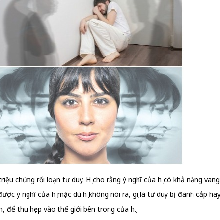
iệu chứng rối loạn tư duy. Họ cho rằng ý nghĩ của họ có khả năng vang
được ý nghĩ của họ mặc dù họ không nói ra, gọi là tư duy bị đánh cắp hay
, để thu hẹp vào thế giới bên trong của họ.