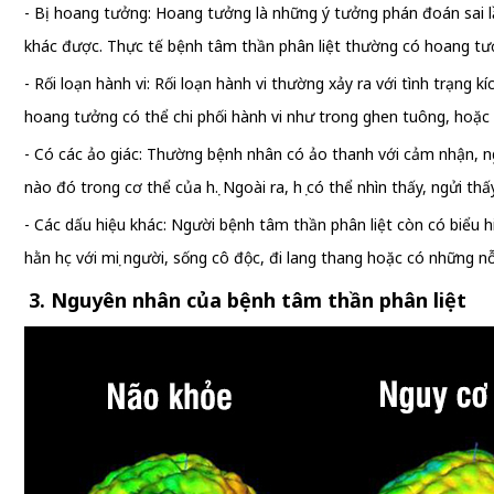
- Bị hoang tưởng: Hoang tưởng là những ý tưởng phán đoán sai l
khác được. Thực tế bệnh tâm thần phân liệt thường có hoang tưởng
- Rối loạn hành vi: Rối loạn hành vi thường xảy ra với tình trạng 
hoang tưởng có thể chi phối hành vi như trong ghen tuông, hoặc 
- Có các ảo giác: Thường bệnh nhân có ảo thanh với cảm nhận, ng
nào đó trong cơ thể của họ. Ngoài ra, họ có thể nhìn thấy, ngửi th
- Các dấu hiệu khác: Người bệnh tâm thần phân liệt còn có biểu 
hằn học với mọi người, sống cô độc, đi lang thang hoặc có những nỗ
3. Nguyên nhân của bệnh tâm thần phân liệt