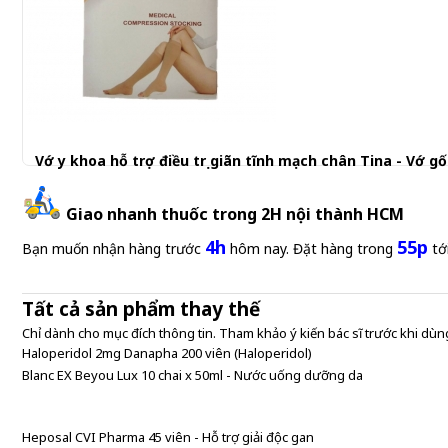
Vớ y khoa hỗ trợ điều trị giãn tĩnh mạch chân Tina - Vớ gố
350.000 đ
Giao nhanh thuốc trong 2H nội thành HCM
4h
55p
Bạn muốn nhận hàng trước
hôm nay. Đặt hàng trong
tớ
Tất cả sản phẩm thay thế
Chỉ dành cho mục đích thông tin. Tham khảo ý kiến bác sĩ trước khi dùng
Haloperidol 2mg Danapha 200 viên (Haloperidol)
Blanc EX Beyou Lux 10 chai x 50ml - Nước uống dưỡng da
Heposal CVI Pharma 45 viên - Hỗ trợ giải độc gan