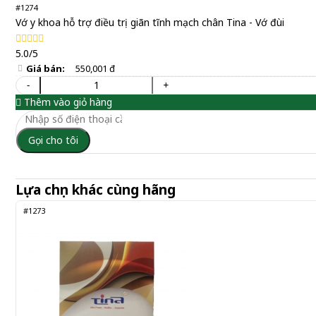
#1274
Vớ y khoa hỗ trợ điều trị giãn tĩnh mạch chân Tina - Vớ đùi
5.0/5
Giá bán:
550,001 đ
-
+
Thêm vào giỏ hàng
Gọi cho tôi
Lựa chọn khác cùng hãng
#1273