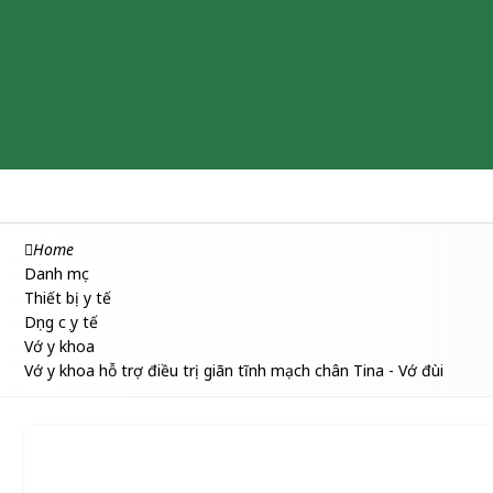
Chăm sóc & Làm đẹp
Thuốc
Thực phẩm chức năng
Home
Danh mục
Thiết bị y tế
Dụng cụ y tế
Vớ y khoa
Vớ y khoa hỗ trợ điều trị giãn tĩnh mạch chân Tina - Vớ đùi