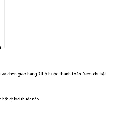
i
i và chọn giao hàng
2H
ở bước thanh toán.
Xem chi tiết
 bất kỳ loại thuốc nào.