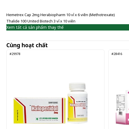
Hemetrex Cap 2mg Herabiopharm 10 vỉ x 6 viên (Methotrexate)
Thalide 100 United Biotech 3 vỉ x 10 viên
Xem tất cả sản phẩm thay thế
Cùng hoạt chất
#29978
#28416