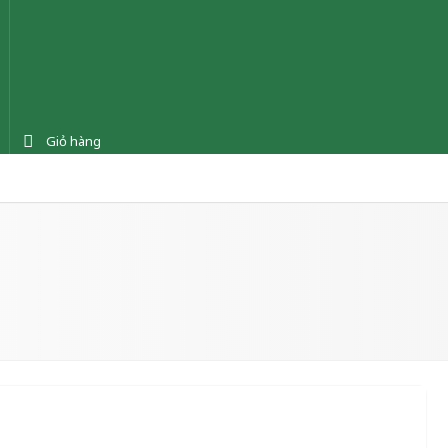
Giỏ hàng
ệnh
Tin tức