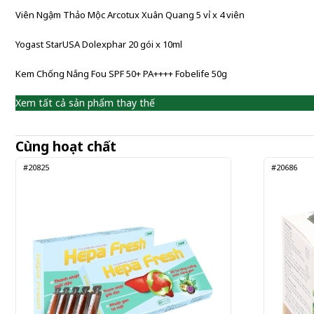
Viên Ngậm Thảo Mộc Arcotux Xuân Quang 5 vỉ x 4 viên
Yogast StarUSA Dolexphar 20 gói x 10ml
Kem Chống Nắng Fou SPF 50+ PA++++ Fobelife 50g
Xem tất cả sản phẩm thay thế
Cùng hoạt chất
#20825
#20686