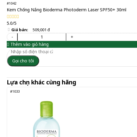
#1042
Kem Chống Nắng Bioderma Photoderm Laser SPF50+ 30ml
5.0/5
Giá bán:
509,001 đ
-
+
Thêm vào giỏ hàng
Gọi cho tôi
Lựa chọn khác cùng hãng
#1033