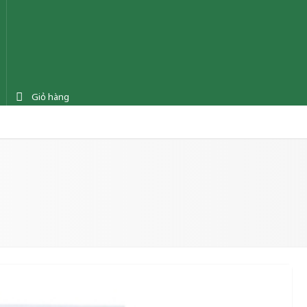
Giỏ hàng
ệnh
Tin tức