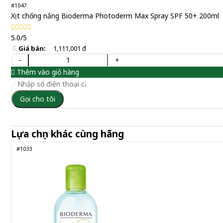
#1047
Xịt chống nắng Bioderma Photoderm Max Spray SPF 50+ 200ml
5.0/5
Giá bán:
1,111,001 đ
-
+
Thêm vào giỏ hàng
Gọi cho tôi
Lựa chọn khác cùng hãng
#1033