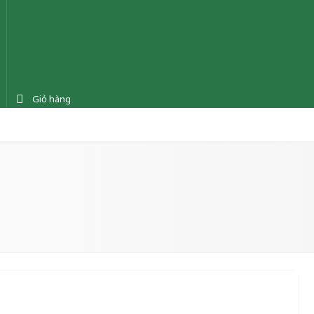
Giỏ hàng
ệnh
Tin tức