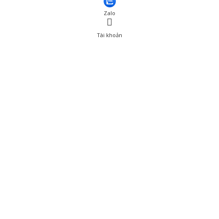
Zalo
Tài khoản
0
Tài khoản